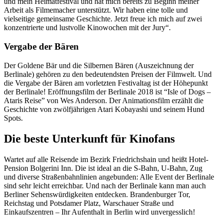
und mein Heimatfestival und hat mich bereits zu Beginn meiner
Arbeit als Filmemacher unterstützt. Wir haben eine tolle und
vielseitige gemeinsame Geschichte. Jetzt freue ich mich auf zwei
konzentrierte und lustvolle Kinowochen mit der Jury“.
Vergabe der Bären
Der Goldene Bär und die Silbernen Bären (Auszeichnung der
Berlinale) gehören zu den bedeutendsten Preisen der Filmwelt. Und
die Vergabe der Bären am vorletzten Festivaltag ist der Höhepunkt
der Berlinale! Eröffnungsfilm der Berlinale 2018 ist “Isle of Dogs –
Ataris Reise” von Wes Anderson. Der Animationsfilm erzählt die
Geschichte von zwölfjährigen Atari Kobayashi und seinem Hund
Spots.
Die beste Unterkunft für Kinofans
Wartet auf alle Reisende im Bezirk Friedrichshain und heißt Hotel-
Pension Bolgerini Inn. Die ist ideal an die S-Bahn, U-Bahn, Zug
und diverse Straßenbahnlinien angebunden: Alle Event der Berlinale
sind sehr leicht erreichbar. Und nach der Berlinale kann man auch
Berliner Sehenswürdigkeiten entdecken. Brandenburger Tor,
Reichstag und Potsdamer Platz, Warschauer Straße und
Einkaufszentren – Ihr Aufenthalt in Berlin wird unvergesslich!