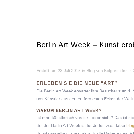
Berlin Art Week – Kunst ero
Erstellt am
23 Juli 2015
in
Blog
von
Bolgerini Inn
ERLEBEN SIE DIE NEUE “ART”
Die Berlin Art Week erwartet ihre Besucher zum 4.
uns Künstler aus den entferntesten Ecken der Welt
WARUM BERLIN ART WEEK?
Ist man künstlerisch versiert, oder nicht? Das ist ni
Bei der Berlin Art Week ist für Jeden was dabei
blog
Kunstausstellung, die praktisch alle Gebiete des S